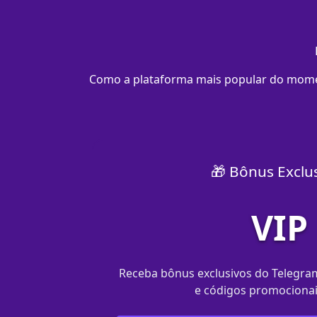
Como a plataforma mais popular do moment
🎁 Bônus Exclu
VIP
Receba bônus exclusivos do Telegra
e códigos promocionai