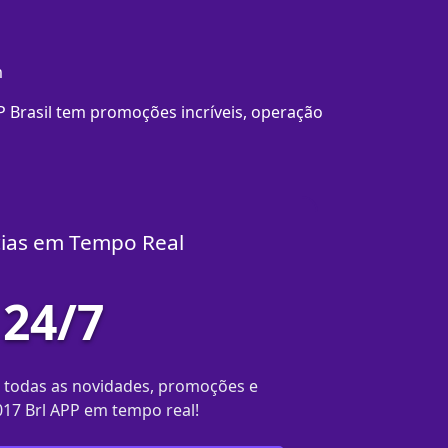
m
 Brasil tem promoções incríveis, operação
cias em Tempo Real
24/7
e todas as novidades, promoções e
017 Brl APP em tempo real!