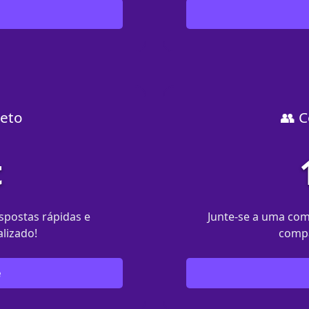
reto
👥 
t
espostas rápidas e
Junte-se a uma com
lizado!
compa
e