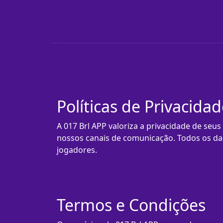
Políticas de Privacida
A 017 Brl APP valoriza a privacidade de se
nossos canais de comunicação. Todos os dad
jogadores.
Termos e Condições