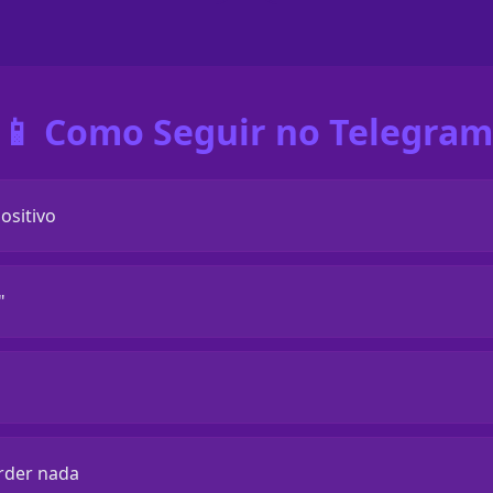
📱 Como Seguir no Telegram
ositivo
"
erder nada