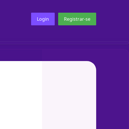
Login
Registrar-se