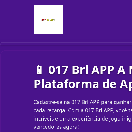
📱 017 Brl APP A
Plataforma de A
Cadastre-se na 017 Brl APP para ganha
cada recarga. Com a 017 Brl APP, você 
incríveis e uma experiência de jogo inig
vencedores agora!