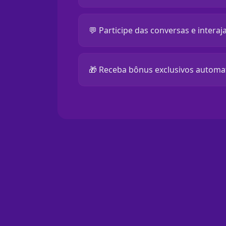
💬 Participe das conversas e interaj
🎁 Receba bônus exclusivos autom