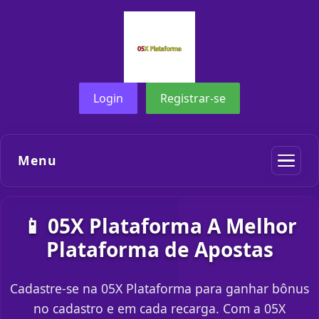
Login
Registrar-se
Menu
📱 05X Plataforma A Melhor
Plataforma de Apostas
Cadastre-se na 05X Plataforma para ganhar bônus
no cadastro e em cada recarga. Com a 05X