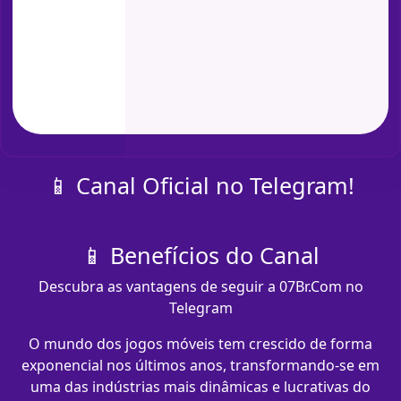
📱 Canal Oficial no Telegram!
📱 Benefícios do Canal
Descubra as vantagens de seguir a 07Br.Com no
Telegram
O mundo dos jogos móveis tem crescido de forma
exponencial nos últimos anos, transformando-se em
uma das indústrias mais dinâmicas e lucrativas do