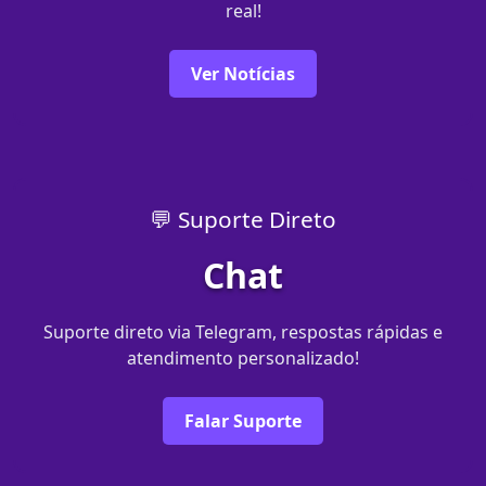
real!
Ver Notícias
💬 Suporte Direto
Chat
Suporte direto via Telegram, respostas rápidas e
atendimento personalizado!
Falar Suporte