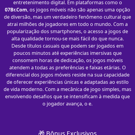
entretenimento digital. Em plataformas como o
07Br.Com
, os jogos móveis não são apenas uma opção
de diversão, mas um verdadeiro fenômeno cultural que
atrai milhões de jogadores em todo o mundo. Com a
popularização dos smartphones, o acesso a jogos de
alta qualidade tornou-se mais fácil do que nunca.
Desde títulos casuais que podem ser jogados em
poucos minutos até experiências imersivas que
consomem horas de dedicação, os jogos móveis
atendem a todas as preferências e faixas etárias. O
diferencial dos jogos móveis reside na sua capacidade
de oferecer experiências únicas e adaptadas ao estilo
de vida moderno. Com a mecânica de jogo simples, mas
envolvendo desafios que se intensificam à medida que
o jogador avança, o e.
🎁 Bônus Exclusivos