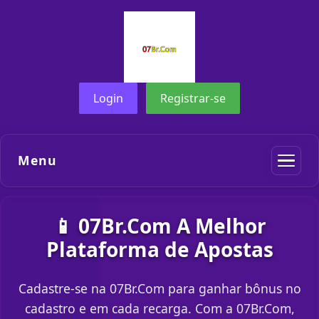
Login
Registrar-se
Menu
📱 07Br.Com A Melhor
Plataforma de Apostas
Cadastre-se na 07Br.Com para ganhar bônus no
cadastro e em cada recarga. Com a 07Br.Com,