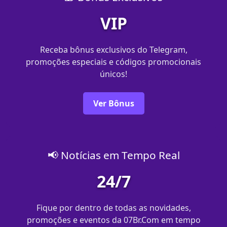
VIP
Receba bônus exclusivos do Telegram,
promoções especiais e códigos promocionais
únicos!
Ver Bônus
📢 Notícias em Tempo Real
24/7
Fique por dentro de todas as novidades,
promoções e eventos da 07Br.Com em tempo