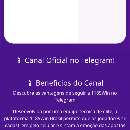
📱 Canal Oficial no Telegram!
📱 Benefícios do Canal
Descubra as vantagens de seguir a 1185Win no
Telegram
Desenvolvida por uma equipe técnica de elite, a
plataforma 1185Win Brasil permite que os jogadores se
cadastrem pelo celular e sintam a emoção das apostas