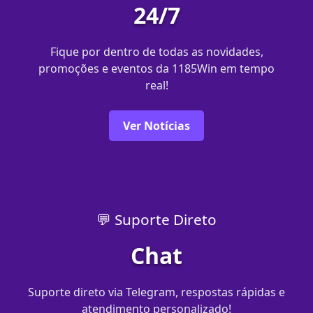
24/7
Fique por dentro de todas as novidades,
promoções e eventos da 1185Win em tempo
real!
Ver Notícias
💬 Suporte Direto
Chat
Suporte direto via Telegram, respostas rápidas e
atendimento personalizado!