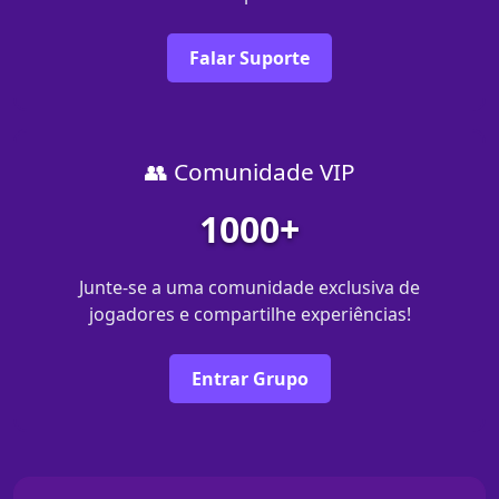
Falar Suporte
👥 Comunidade VIP
1000+
Junte-se a uma comunidade exclusiva de
jogadores e compartilhe experiências!
Entrar Grupo