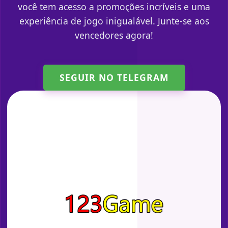
você tem acesso a promoções incríveis e uma
experiência de jogo inigualável. Junte-se aos
vencedores agora!
SEGUIR NO TELEGRAM