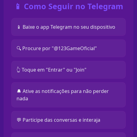
📱 Como Seguir no Telegram
📱 Baixe o app Telegram no seu dispositivo
🔍 Procure por "@123GameOficial"
👆 Toque em "Entrar" ou "Join"
🔔 Ative as notificações para não perder
nada
💬 Participe das conversas e interaja