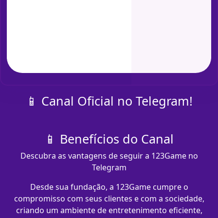
📱 Canal Oficial no Telegram!
📱 Benefícios do Canal
Descubra as vantagens de seguir a 123Game no
Telegram
Desde sua fundação, a 123Game cumpre o
compromisso com seus clientes e com a sociedade,
criando um ambiente de entretenimento eficiente,