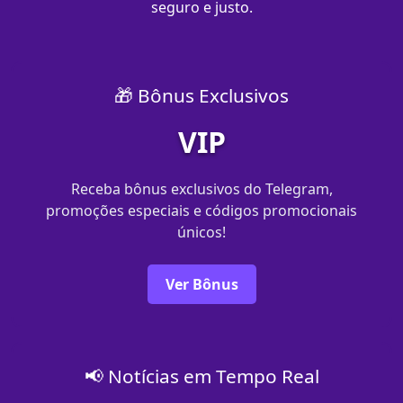
seguro e justo.
🎁 Bônus Exclusivos
VIP
Receba bônus exclusivos do Telegram,
promoções especiais e códigos promocionais
únicos!
Ver Bônus
📢 Notícias em Tempo Real