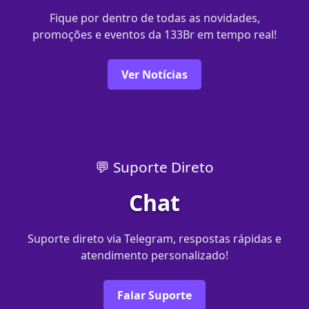
Fique por dentro de todas as novidades,
promoções e eventos da 133Br em tempo real!
Ver Notícias
💬 Suporte Direto
Chat
Suporte direto via Telegram, respostas rápidas e
atendimento personalizado!
Falar Suporte