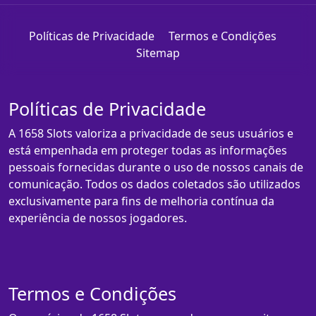
Políticas de Privacidade
Termos e Condições
Sitemap
Políticas de Privacidade
A 1658 Slots valoriza a privacidade de seus usuários e
está empenhada em proteger todas as informações
pessoais fornecidas durante o uso de nossos canais de
comunicação. Todos os dados coletados são utilizados
exclusivamente para fins de melhoria contínua da
experiência de nossos jogadores.
Termos e Condições