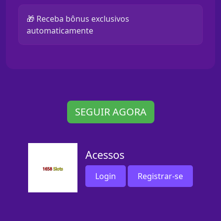
🎁 Receba bônus exclusivos
automaticamente
SEGUIR AGORA
Acessos
Login
Registrar-se