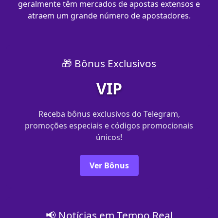
geralmente têm mercados de apostas extensos e
atraem um grande número de apostadores.
🎁 Bônus Exclusivos
VIP
Receba bônus exclusivos do Telegram,
promoções especiais e códigos promocionais
únicos!
Ver Bônus
📢 Notícias em Tempo Real