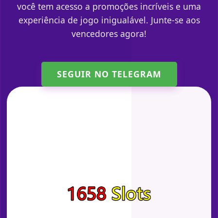
você tem acesso a promoções incríveis e uma
experiência de jogo inigualável. Junte-se aos
vencedores agora!
SEGUIR NO TELEGRAM