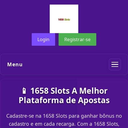
Login
Registrar-se
Menu
📱 1658 Slots A Melhor
Plataforma de Apostas
Cadastre-se na 1658 Slots para ganhar bônus no
cadastro e em cada recarga. Com a 1658 Slots,