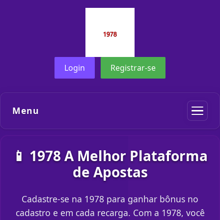
Login
Registrar-se
Menu
📱 1978 A Melhor Plataforma
de Apostas
Cadastre-se na 1978 para ganhar bônus no
cadastro e em cada recarga. Com a 1978, você