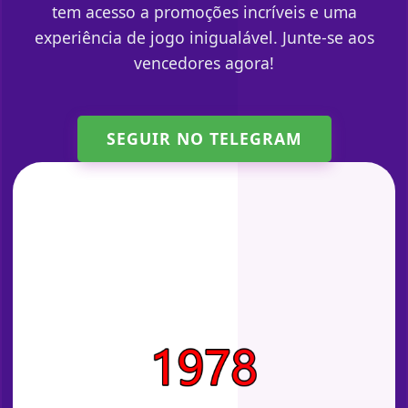
tem acesso a promoções incríveis e uma
experiência de jogo inigualável. Junte-se aos
vencedores agora!
SEGUIR NO TELEGRAM