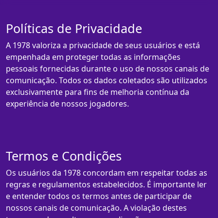
Políticas de Privacidade
A 1978 valoriza a privacidade de seus usuários e está
empenhada em proteger todas as informações
pessoais fornecidas durante o uso de nossos canais de
comunicação. Todos os dados coletados são utilizados
exclusivamente para fins de melhoria contínua da
experiência de nossos jogadores.
Termos e Condições
Os usuários da 1978 concordam em respeitar todas as
regras e regulamentos estabelecidos. É importante ler
e entender todos os termos antes de participar de
nossos canais de comunicação. A violação destes