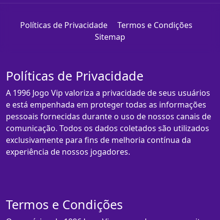
Políticas de Privacidade
Termos e Condições
Sitemap
Políticas de Privacidade
A 1996 Jogo Vip valoriza a privacidade de seus usuários
e está empenhada em proteger todas as informações
pessoais fornecidas durante o uso de nossos canais de
comunicação. Todos os dados coletados são utilizados
exclusivamente para fins de melhoria contínua da
experiência de nossos jogadores.
Termos e Condições