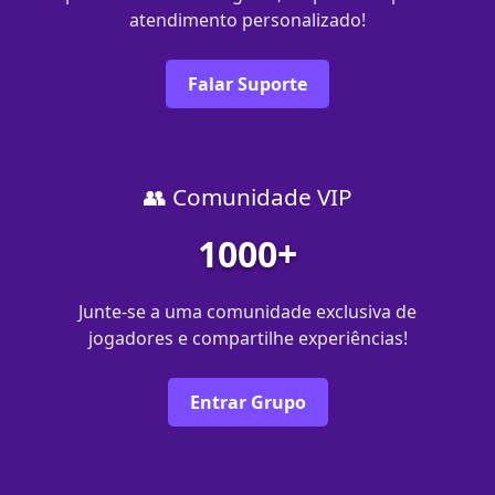
atendimento personalizado!
Falar Suporte
👥 Comunidade VIP
1000+
Junte-se a uma comunidade exclusiva de
jogadores e compartilhe experiências!
Entrar Grupo