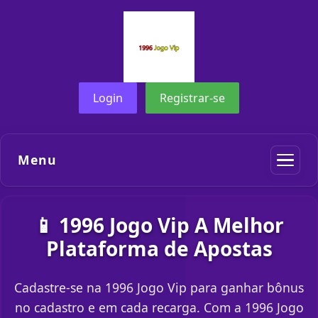
Login
Registrar-se
Menu
📱 1996 Jogo Vip A Melhor
Plataforma de Apostas
Cadastre-se na 1996 Jogo Vip para ganhar bônus
no cadastro e em cada recarga. Com a 1996 Jogo