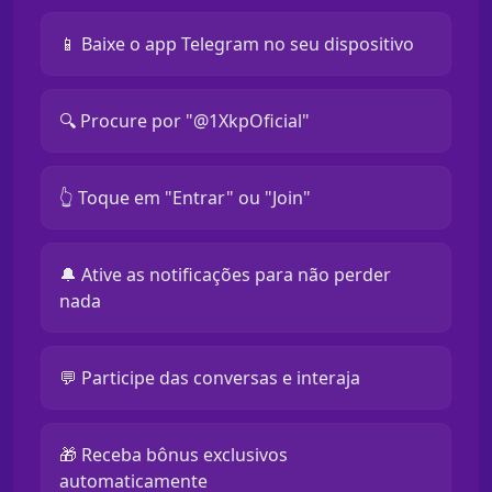
📱 Baixe o app Telegram no seu dispositivo
🔍 Procure por "@1XkpOficial"
👆 Toque em "Entrar" ou "Join"
🔔 Ative as notificações para não perder
nada
💬 Participe das conversas e interaja
🎁 Receba bônus exclusivos
automaticamente