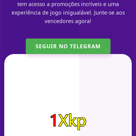
tem acesso a promoções incríveis e uma
experiência de jogo inigualável. Junte-se aos
vencedores agora!
SEGUIR NO TELEGRAM