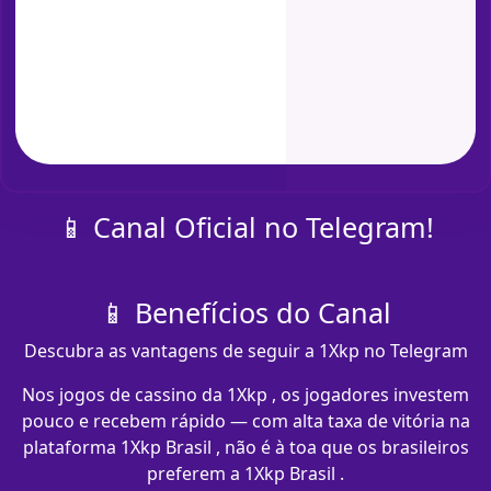
📱 Canal Oficial no Telegram!
📱 Benefícios do Canal
Descubra as vantagens de seguir a 1Xkp no Telegram
Nos jogos de cassino da 1Xkp , os jogadores investem
pouco e recebem rápido — com alta taxa de vitória na
plataforma 1Xkp Brasil , não é à toa que os brasileiros
preferem a 1Xkp Brasil .