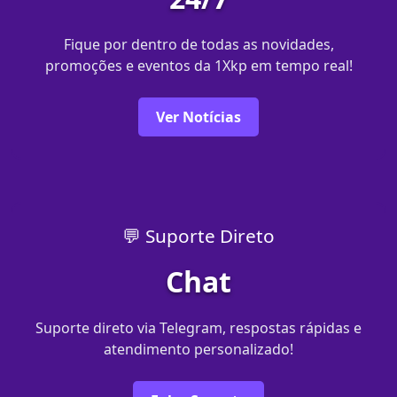
Fique por dentro de todas as novidades,
promoções e eventos da 1Xkp em tempo real!
Ver Notícias
💬 Suporte Direto
Chat
Suporte direto via Telegram, respostas rápidas e
atendimento personalizado!