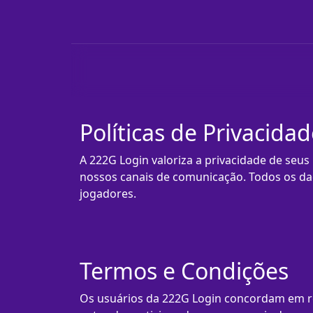
Políticas de Privacida
A 222G Login valoriza a privacidade de seu
nossos canais de comunicação. Todos os dad
jogadores.
Termos e Condições
Os usuários da 222G Login concordam em res