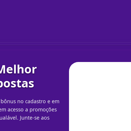
 Melhor
postas
 bônus no cadastro e em
tem acesso a promoções
ualável. Junte-se aos