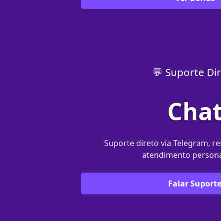
💬 Suporte Di
Cha
Suporte direto via Telegram, r
atendimento persona
Falar Suport