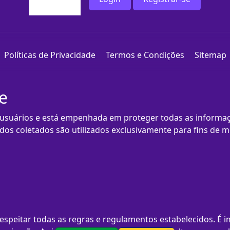
Políticas de Privacidade
Termos e Condições
Sitemap
de
s usuários e está empenhada em proteger todas as informa
os coletados são utilizados exclusivamente para fins de m
peitar todas as regras e regulamentos estabelecidos. É i