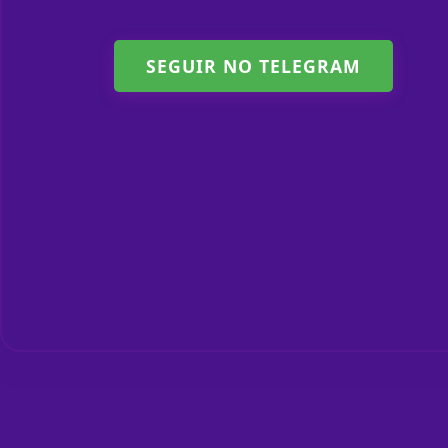
SEGUIR NO TELEGRAM