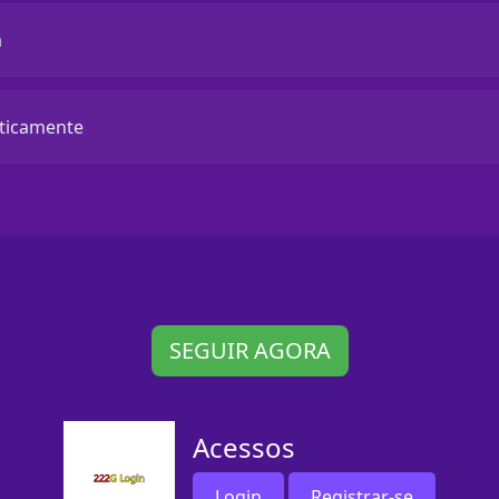
a
aticamente
SEGUIR AGORA
Acessos
Login
Registrar-se