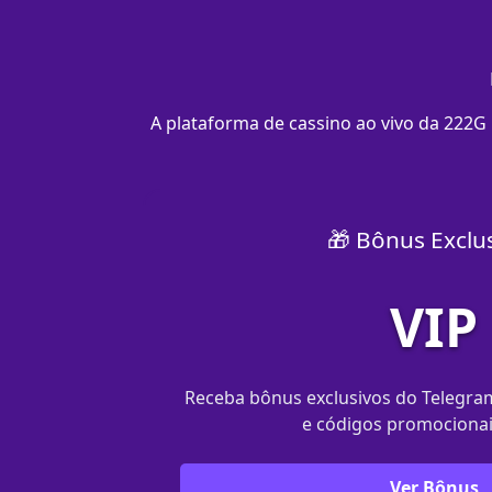
A plataforma de cassino ao vivo da 222G 
🎁 Bônus Exclu
VIP
Receba bônus exclusivos do Telegra
e códigos promocionai
Ver Bônus