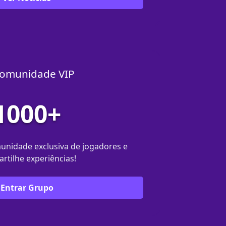
Comunidade VIP
1000+
unidade exclusiva de jogadores e
rtilhe experiências!
Entrar Grupo