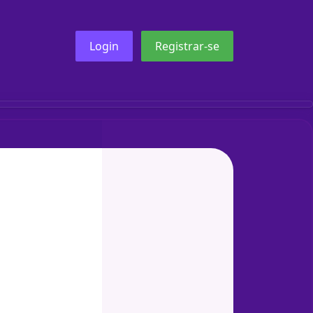
Login
Registrar-se