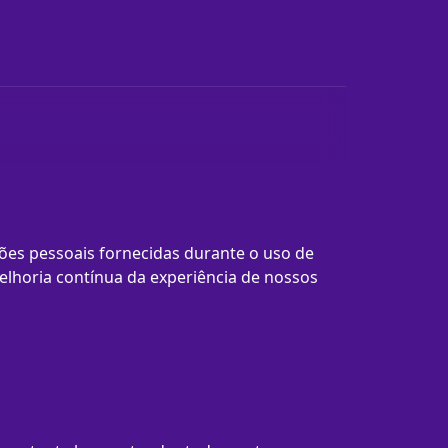
ões pessoais fornecidas durante o uso de
elhoria contínua da experiência de nossos