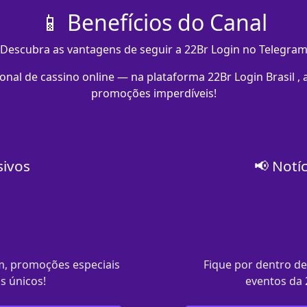
📱 Benefícios do Canal
Descubra as vantagens de seguir a 22Br Login no Telegra
nal de cassino online — na plataforma 22Br Login Brasil , 
promoções imperdíveis!
sivos
📢 Notí
m, promoções especiais
Fique por dentro d
s únicos!
eventos da 