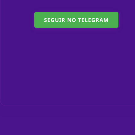
SEGUIR NO TELEGRAM