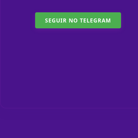
SEGUIR NO TELEGRAM