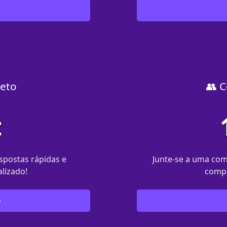
reto
👥 
t
espostas rápidas e
Junte-se a uma com
lizado!
compa
e