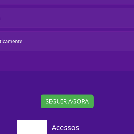
a
aticamente
SEGUIR AGORA
Acessos