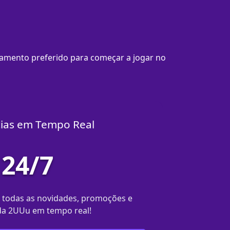
gamento preferido para começar a jogar no
cias em Tempo Real
24/7
e todas as novidades, promoções e
da 2UUu em tempo real!