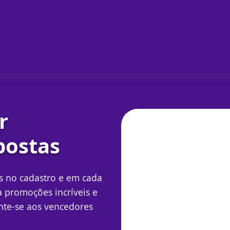
r
postas
s no cadastro e em cada
 promoções incríveis e
unte-se aos vencedores