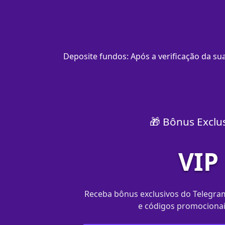
Deposite fundos: Após a verificação da s
🎁 Bônus Exclu
VIP
Receba bônus exclusivos do Telegra
e códigos promocionai