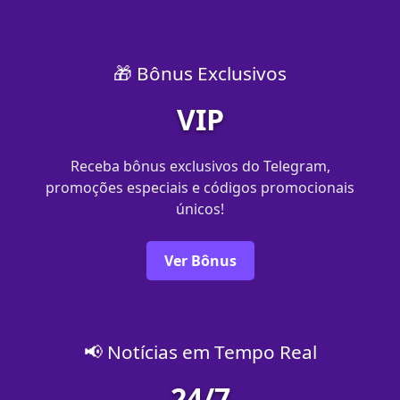
🎁 Bônus Exclusivos
VIP
Receba bônus exclusivos do Telegram,
promoções especiais e códigos promocionais
únicos!
Ver Bônus
📢 Notícias em Tempo Real
24/7