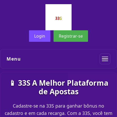
Login
Registrar-se
Menu
📱 33S A Melhor Plataforma
de Apostas
Cadastre-se na 33S para ganhar bônus no
cadastro e em cada recarga. Com a 33S, você tem