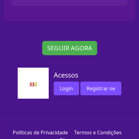
SEGUIR AGORA
Acessos
Login
Registrar-se
Políticas de Privacidade
Termos e Condições