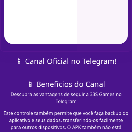
📱 Canal Oficial no Telegram!
📱 Benefícios do Canal
Descubra as vantagens de seguir a 33S Games no
Telegram
Este controle também permite que você faça backup do
aplicativo e seus dados, transferindo-os facilmente
para outros dispositivos. O APK também não está