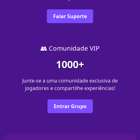
Falar Suporte
👥 Comunidade VIP
1000+
Junte-se a uma comunidade exclusiva de
jogadores e compartilhe experiências!
Entrar Grupo