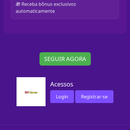
🎁 Receba bônus exclusivos
automaticamente
SEGUIR AGORA
Acessos
Login
Registrar-se