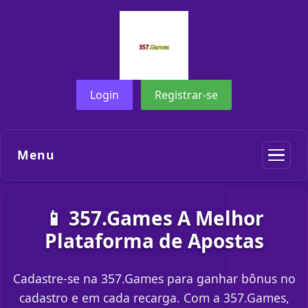
Login
Registrar-se
Menu
📱 357.Games A Melhor
Plataforma de Apostas
Cadastre-se na 357.Games para ganhar bônus no
cadastro e em cada recarga. Com a 357.Games,