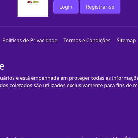
Login
Registrar-se
Políticas de Privacidade
Termos e Condições
Sitemap
de
 usuários e está empenhada em proteger todas as informaçõ
os coletados são utilizados exclusivamente para fins de m