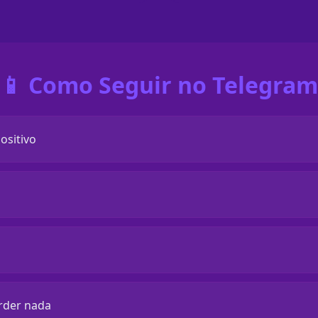
📱 Como Seguir no Telegram
ositivo
erder nada