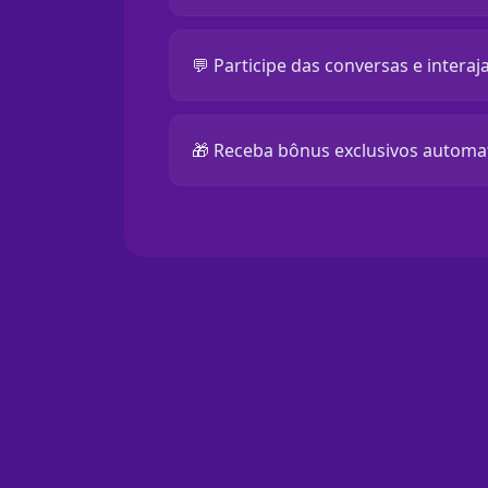
💬 Participe das conversas e interaj
🎁 Receba bônus exclusivos autom