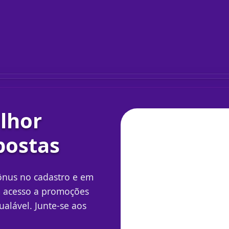
elhor
postas
ônus no cadastro e em
m acesso a promoções
ualável. Junte-se aos