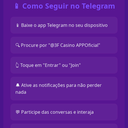
📱 Como Seguir no Telegram
📱 Baixe o app Telegram no seu dispositivo
🔍 Procure por "@3F Casino APPOficial"
👆 Toque em "Entrar" ou "Join"
🔔 Ative as notificações para não perder
nada
💬 Participe das conversas e interaja