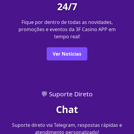
24/7
Fique por dentro de todas as novidades,
promoções e eventos da 3F Casino APP em
tempo real!
Ver Notícias
💬 Suporte Direto
Chat
Suporte direto via Telegram, respostas rápidas e
atendimento personalizado!