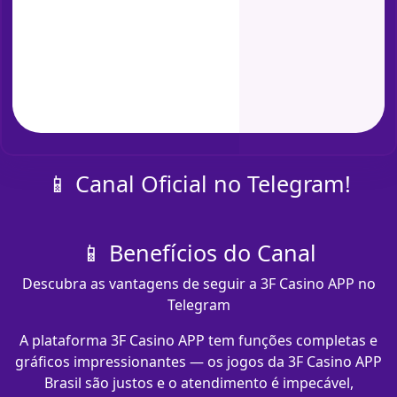
📱 Canal Oficial no Telegram!
📱 Benefícios do Canal
Descubra as vantagens de seguir a 3F Casino APP no
Telegram
A plataforma 3F Casino APP tem funções completas e
gráficos impressionantes — os jogos da 3F Casino APP
Brasil são justos e o atendimento é impecável,