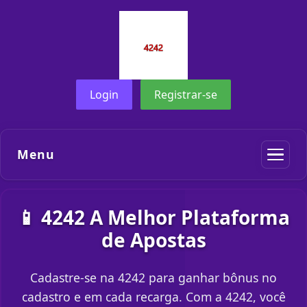
Login
Registrar-se
Menu
📱 4242 A Melhor Plataforma
de Apostas
Cadastre-se na 4242 para ganhar bônus no
cadastro e em cada recarga. Com a 4242, você