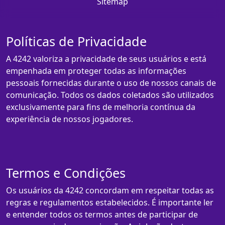
Sitemap
Políticas de Privacidade
A 4242 valoriza a privacidade de seus usuários e está
empenhada em proteger todas as informações
pessoais fornecidas durante o uso de nossos canais de
comunicação. Todos os dados coletados são utilizados
exclusivamente para fins de melhoria contínua da
experiência de nossos jogadores.
Termos e Condições
Os usuários da 4242 concordam em respeitar todas as
regras e regulamentos estabelecidos. É importante ler
e entender todos os termos antes de participar de