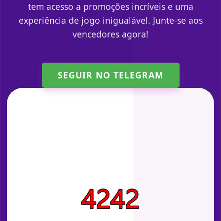
tem acesso a promoções incríveis e uma
experiência de jogo inigualável. Junte-se aos
vencedores agora!
SEGUIR NO TELEGRAM