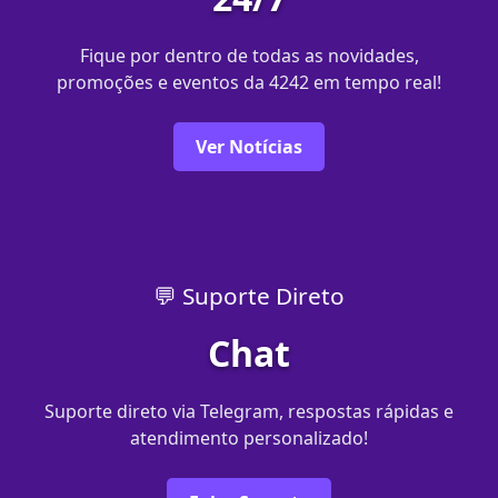
Fique por dentro de todas as novidades,
promoções e eventos da 4242 em tempo real!
Ver Notícias
💬 Suporte Direto
Chat
Suporte direto via Telegram, respostas rápidas e
atendimento personalizado!