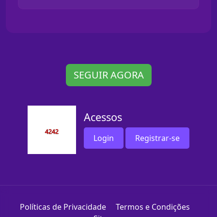
SEGUIR AGORA
Acessos
Login
Registrar-se
Políticas de Privacidade
Termos e Condições