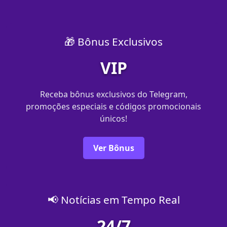
🎁 Bônus Exclusivos
VIP
Receba bônus exclusivos do Telegram,
promoções especiais e códigos promocionais
únicos!
Ver Bônus
📢 Notícias em Tempo Real
24/7