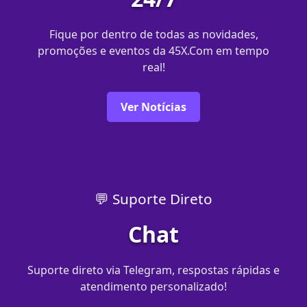
Fique por dentro de todas as novidades,
promoções e eventos da 45X.Com em tempo
real!
Ver Notícias
💬 Suporte Direto
Chat
Suporte direto via Telegram, respostas rápidas e
atendimento personalizado!