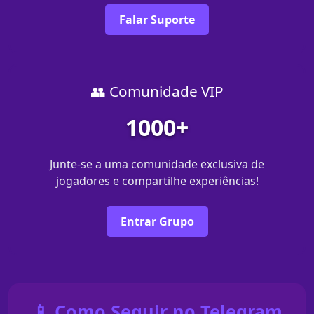
Falar Suporte
👥 Comunidade VIP
1000+
Junte-se a uma comunidade exclusiva de
jogadores e compartilhe experiências!
Entrar Grupo
📱 Como Seguir no Telegram