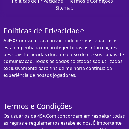
Políticas de Privacidade
Termos e Condições
Sitemap
Políticas de Privacidade
A 45X.Com valoriza a privacidade de seus usuários e
está empenhada em proteger todas as informações
pessoais fornecidas durante o uso de nossos canais de
comunicação. Todos os dados coletados são utilizados
exclusivamente para fins de melhoria contínua da
experiência de nossos jogadores.
Termos e Condições
Os usuários da 45X.Com concordam em respeitar todas
as regras e regulamentos estabelecidos. É importante