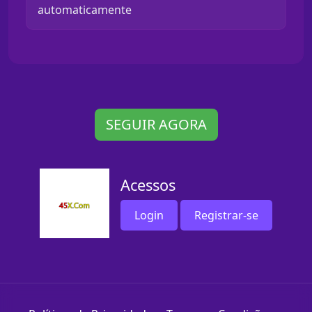
automaticamente
SEGUIR AGORA
Acessos
Login
Registrar-se