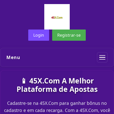
Login
Registrar-se
Menu
📱 45X.Com A Melhor
Plataforma de Apostas
Cadastre-se na 45X.Com para ganhar bônus no
cadastro e em cada recarga. Com a 45X.Com, você