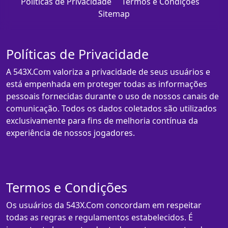
Políticas de Privacidade
Termos e Condições
Sitemap
Políticas de Privacidade
A 543X.Com valoriza a privacidade de seus usuários e
está empenhada em proteger todas as informações
pessoais fornecidas durante o uso de nossos canais de
comunicação. Todos os dados coletados são utilizados
exclusivamente para fins de melhoria contínua da
experiência de nossos jogadores.
Termos e Condições
Os usuários da 543X.Com concordam em respeitar
todas as regras e regulamentos estabelecidos. É