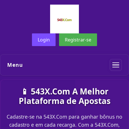
Login
Registrar-se
Menu
📱 543X.Com A Melhor
Plataforma de Apostas
Cadastre-se na 543X.Com para ganhar bônus no
cadastro e em cada recarga. Com a 543X.Com,