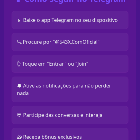
📱 Baixe o app Telegram no seu dispositivo
🔍 Procure por "@543X.ComOficial"
👆 Toque em "Entrar" ou "Join"
🔔 Ative as notificações para não perder
nada
💬 Participe das conversas e interaja
🎁 Receba bônus exclusivos