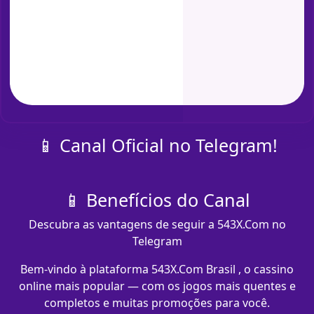
📱 Canal Oficial no Telegram!
📱 Benefícios do Canal
Descubra as vantagens de seguir a 543X.Com no
Telegram
Bem-vindo à plataforma 543X.Com Brasil , o cassino
online mais popular — com os jogos mais quentes e
completos e muitas promoções para você.