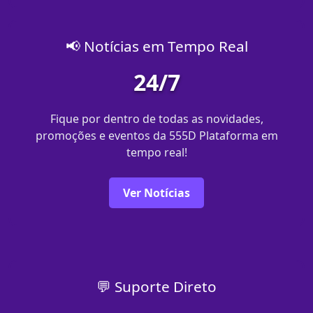
📢 Notícias em Tempo Real
24/7
Fique por dentro de todas as novidades,
promoções e eventos da 555D Plataforma em
tempo real!
Ver Notícias
💬 Suporte Direto