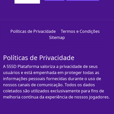
Políticas de Privacidade
Termos e Condições
Sitemap
Políticas de Privacidade
A 555D Plataforma valoriza a privacidade de seus
usuários e está empenhada em proteger todas as
informações pessoais fornecidas durante o uso de
nossos canais de comunicação. Todos os dados
coletados são utilizados exclusivamente para fins de
melhoria contínua da experiência de nossos jogadores.