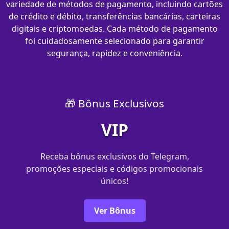
variedade de métodos de pagamento, incluindo cartões
de crédito e débito, transferências bancárias, carteiras
digitais e criptomoedas. Cada método de pagamento
foi cuidadosamente selecionado para garantir
segurança, rapidez e conveniência.
🎁 Bônus Exclusivos
VIP
Receba bônus exclusivos do Telegram,
promoções especiais e códigos promocionais
únicos!
Ver Bônus