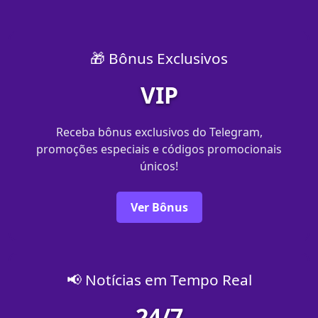
🎁 Bônus Exclusivos
VIP
Receba bônus exclusivos do Telegram,
promoções especiais e códigos promocionais
únicos!
Ver Bônus
📢 Notícias em Tempo Real
24/7