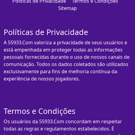
Políticas de Privacidade
Termos e Condições
Sitemap
Políticas de Privacidade
A 55933.Com valoriza a privacidade de seus usuários e
está empenhada em proteger todas as informações
pessoais fornecidas durante o uso de nossos canais de
comunicação. Todos os dados coletados são utilizados
exclusivamente para fins de melhoria contínua da
experiência de nossos jogadores.
Termos e Condições
Os usuários da 55933.Com concordam em respeitar
todas as regras e regulamentos estabelecidos. É