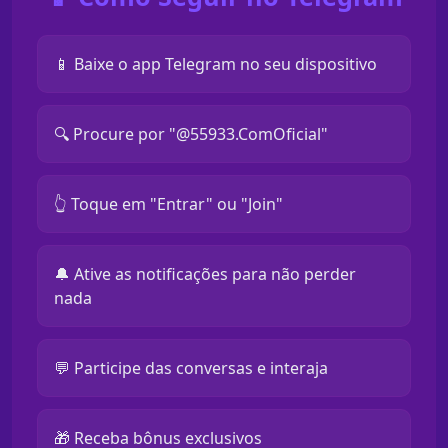
📱 Baixe o app Telegram no seu dispositivo
🔍 Procure por "@55933.ComOficial"
👆 Toque em "Entrar" ou "Join"
🔔 Ative as notificações para não perder
nada
💬 Participe das conversas e interaja
🎁 Receba bônus exclusivos