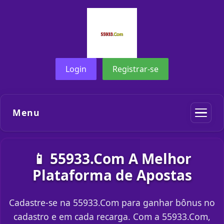
Login
Registrar-se
Menu
📱 55933.Com A Melhor
Plataforma de Apostas
Cadastre-se na 55933.Com para ganhar bônus no
cadastro e em cada recarga. Com a 55933.Com,