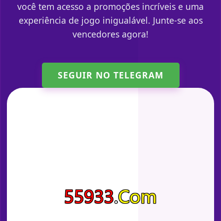
você tem acesso a promoções incríveis e uma
experiência de jogo inigualável. Junte-se aos
vencedores agora!
SEGUIR NO TELEGRAM