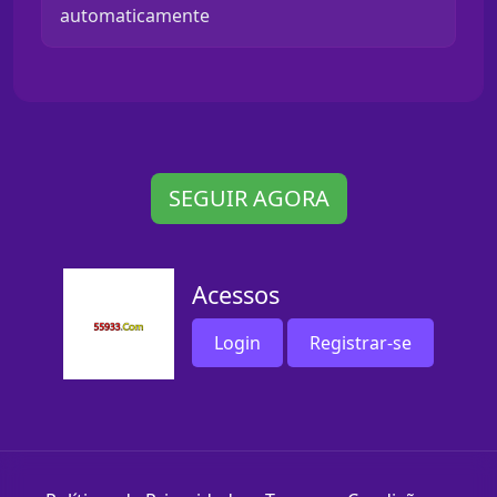
automaticamente
SEGUIR AGORA
Acessos
Login
Registrar-se