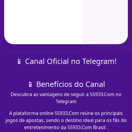
📱 Canal Oficial no Telegram!
📱 Benefícios do Canal
Descubra as vantagens de seguir a 55933.Com no
Telegram
A plataforma online 55933.Com reúne os principais
jogos de apostas, sendo o destino ideal para os fãs do
entretenimento da 55933.Com Brasil .