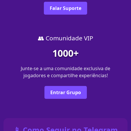
Falar Suporte
👥 Comunidade VIP
1000+
Junte-se a uma comunidade exclusiva de
jogadores e compartilhe experiências!
Entrar Grupo
📱 Como Seguir no Telegram