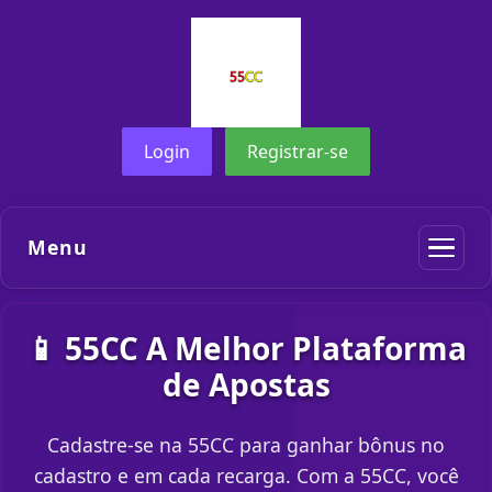
Login
Registrar-se
Menu
📱 55CC A Melhor Plataforma
de Apostas
Cadastre-se na 55CC para ganhar bônus no
cadastro e em cada recarga. Com a 55CC, você