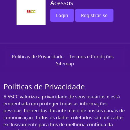
Acessos
Login
Registrar-se
Políticas de Privacidade
Termos e Condições
Sitemap
Políticas de Privacidade
A 55CC valoriza a privacidade de seus usuários e está
empenhada em proteger todas as informações
pessoais fornecidas durante o uso de nossos canais de
comunicação. Todos os dados coletados são utilizados
exclusivamente para fins de melhoria contínua da