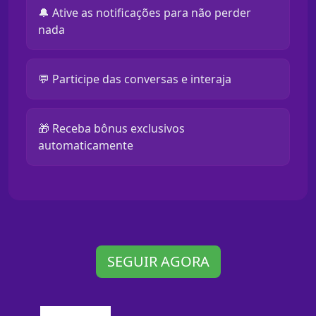
🔔 Ative as notificações para não perder
nada
💬 Participe das conversas e interaja
🎁 Receba bônus exclusivos
automaticamente
SEGUIR AGORA