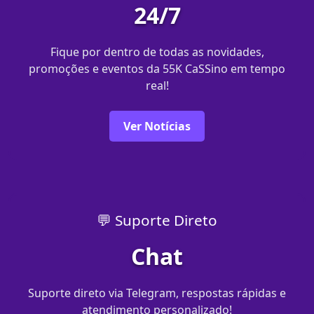
24/7
Fique por dentro de todas as novidades,
promoções e eventos da 55K CaSSino em tempo
real!
Ver Notícias
💬 Suporte Direto
Chat
Suporte direto via Telegram, respostas rápidas e
atendimento personalizado!