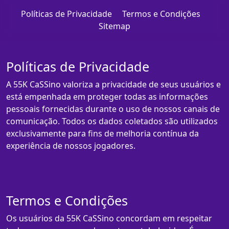
Políticas de Privacidade
Termos e Condições
Sitemap
Políticas de Privacidade
A 55K CaSSino valoriza a privacidade de seus usuários e
está empenhada em proteger todas as informações
pessoais fornecidas durante o uso de nossos canais de
comunicação. Todos os dados coletados são utilizados
exclusivamente para fins de melhoria contínua da
experiência de nossos jogadores.
Termos e Condições
Os usuários da 55K CaSSino concordam em respeitar