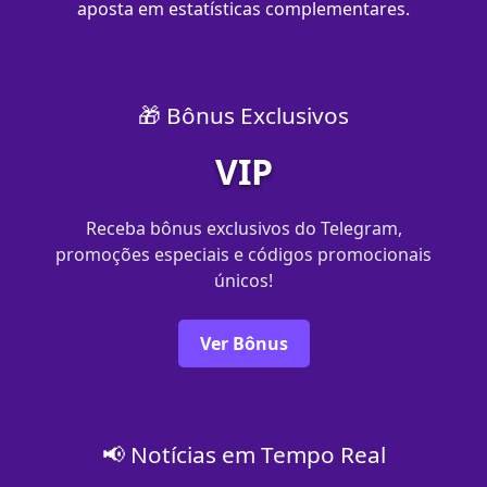
aposta em estatísticas complementares.
🎁 Bônus Exclusivos
VIP
Receba bônus exclusivos do Telegram,
promoções especiais e códigos promocionais
únicos!
Ver Bônus
📢 Notícias em Tempo Real