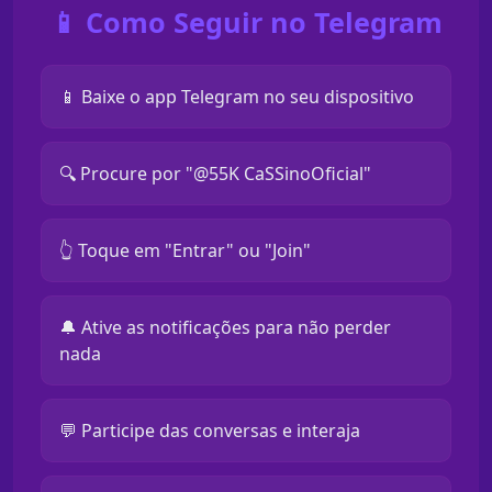
📱 Como Seguir no Telegram
📱 Baixe o app Telegram no seu dispositivo
🔍 Procure por "@55K CaSSinoOficial"
👆 Toque em "Entrar" ou "Join"
🔔 Ative as notificações para não perder
nada
💬 Participe das conversas e interaja