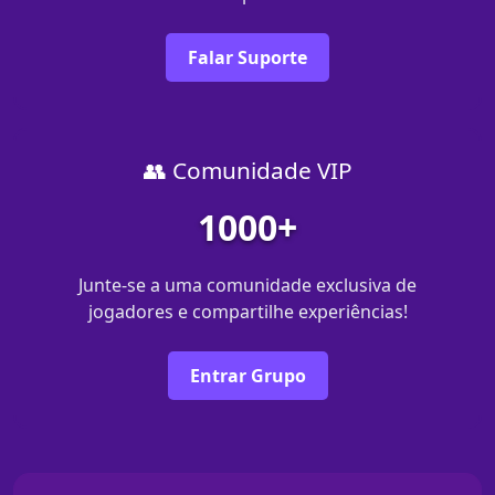
Falar Suporte
👥 Comunidade VIP
1000+
Junte-se a uma comunidade exclusiva de
jogadores e compartilhe experiências!
Entrar Grupo