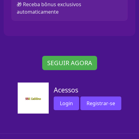
🎁 Receba bônus exclusivos
automaticamente
SEGUIR AGORA
Acessos
Login
Registrar-se