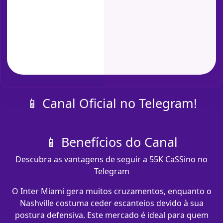
📱 Canal Oficial no Telegram!
📱 Benefícios do Canal
Descubra as vantagens de seguir a 55K CaSSino no
Telegram
O Inter Miami gera muitos cruzamentos, enquanto o
Nashville costuma ceder escanteios devido à sua
postura defensiva. Este mercado é ideal para quem