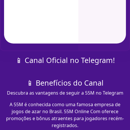
📱 Canal Oficial no Telegram!
📱 Benefícios do Canal
Descubra as vantagens de seguir a 55M no Telegram
A 55M é conhecida como uma famosa empresa de
jogos de azar no Brasil. 55M Online Com oferece
promoções e bônus atraentes para jogadores recém-
registrados.