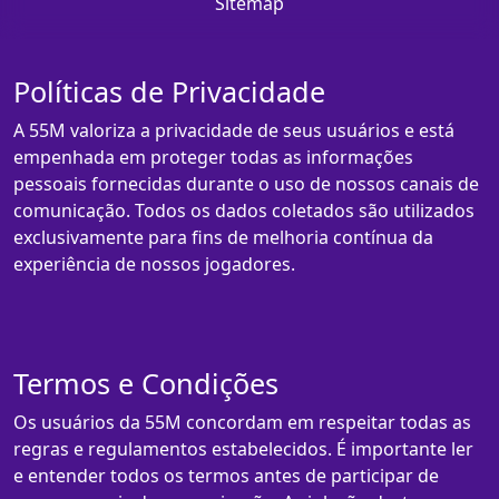
Sitemap
Políticas de Privacidade
A 55M valoriza a privacidade de seus usuários e está
empenhada em proteger todas as informações
pessoais fornecidas durante o uso de nossos canais de
comunicação. Todos os dados coletados são utilizados
exclusivamente para fins de melhoria contínua da
experiência de nossos jogadores.
Termos e Condições
Os usuários da 55M concordam em respeitar todas as
regras e regulamentos estabelecidos. É importante ler
e entender todos os termos antes de participar de