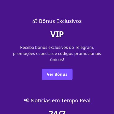
🎁 Bônus Exclusivos
VIP
Receba bônus exclusivos do Telegram,
promoções especiais e códigos promocionais
únicos!
Ver Bônus
📢 Notícias em Tempo Real
24/7