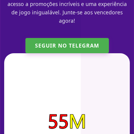
acesso a promoções incríveis e uma experiência
de jogo inigualável. Junte-se aos vencedores
agora!
SEGUIR NO TELEGRAM