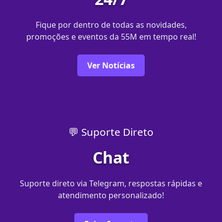
Fique por dentro de todas as novidades,
promoções e eventos da 55M em tempo real!
Ver Notícias
💬 Suporte Direto
Chat
Suporte direto via Telegram, respostas rápidas e
atendimento personalizado!