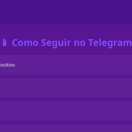
📱 Como Seguir no Telegram
ositivo