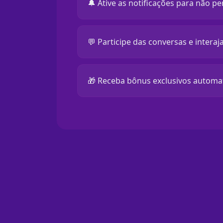
🔔 Ative as notificações para não p
💬 Participe das conversas e interaj
🎁 Receba bônus exclusivos autom