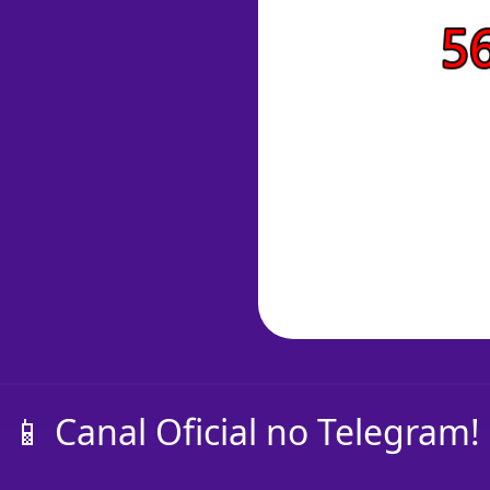
📱 Canal Oficial no Telegram!