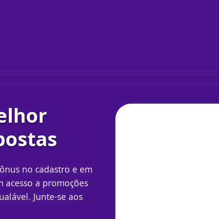
elhor
postas
bônus no cadastro e em
em acesso a promoções
ualável. Junte-se aos