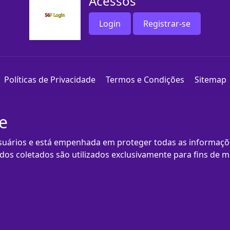
Acessos
Login
Registrar-se
Políticas de Privacidade
Termos e Condições
Sitemap
de
 usuários e está empenhada em proteger todas as informaçõ
os coletados são utilizados exclusivamente para fins de m