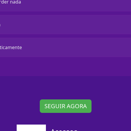
erder nada
a
aticamente
SEGUIR AGORA