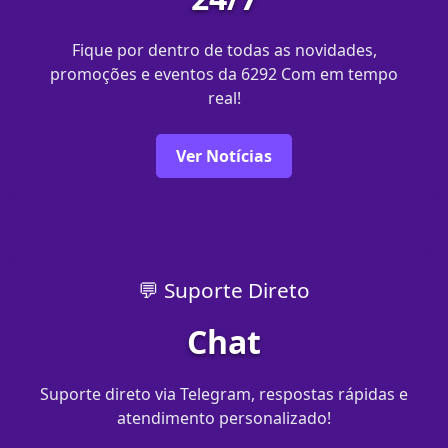
Fique por dentro de todas as novidades,
promoções e eventos da 6292 Com em tempo
real!
Ver Notícias
💬 Suporte Direto
Chat
Suporte direto via Telegram, respostas rápidas e
atendimento personalizado!