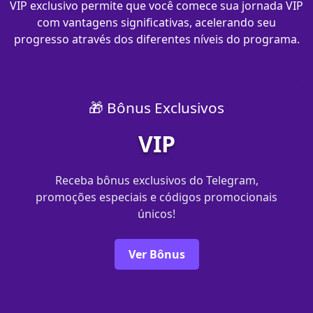
VIP exclusivo permite que você comece sua jornada VIP
com vantagens significativas, acelerando seu
progresso através dos diferentes níveis do programa.
🎁 Bônus Exclusivos
VIP
Receba bônus exclusivos do Telegram,
promoções especiais e códigos promocionais
únicos!
Ver Bônus