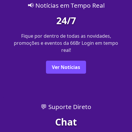
📢 Notícias em Tempo Real
24/7
Fique por dentro de todas as novidades,
promoções e eventos da 66Br Login em tempo
real!
Ver Notícias
💬 Suporte Direto
Chat