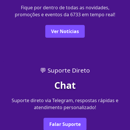
Fique por dentro de todas as novidades,
promoções e eventos da 6733 em tempo real!
Ver Notícias
💬 Suporte Direto
Chat
Suporte direto via Telegram, respostas rápidas e
atendimento personalizado!
Falar Suporte