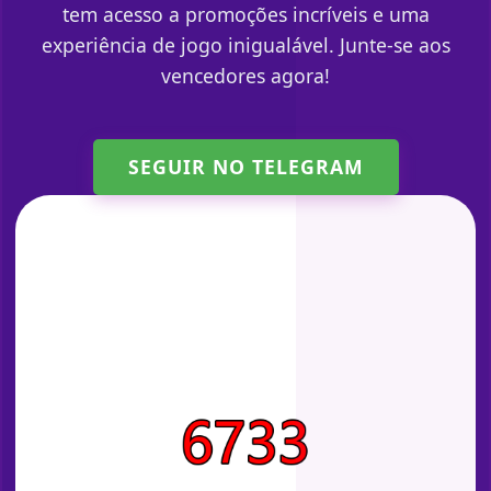
tem acesso a promoções incríveis e uma
experiência de jogo inigualável. Junte-se aos
vencedores agora!
SEGUIR NO TELEGRAM