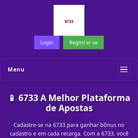
Login
Registrar-se
Menu
📱 6733 A Melhor Plataforma
de Apostas
Cadastre-se na 6733 para ganhar bônus no
cadastro e em cada recarga. Com a 6733, você