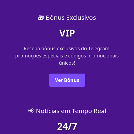
🎁 Bônus Exclusivos
VIP
Receba bônus exclusivos do Telegram,
promoções especiais e códigos promocionais
únicos!
Ver Bônus
📢 Notícias em Tempo Real
24/7