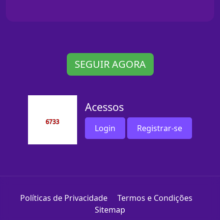
SEGUIR AGORA
Acessos
Login
Registrar-se
Políticas de Privacidade
Termos e Condições
Sitemap