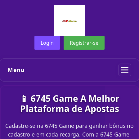
Login
Registrar-se
Menu
📱 6745 Game A Melhor
Plataforma de Apostas
Cadastre-se na 6745 Game para ganhar bônus no
cadastro e em cada recarga. Com a 6745 Game,