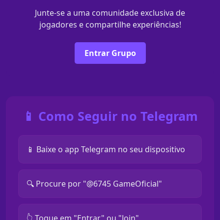
Junte-se a uma comunidade exclusiva de
jogadores e compartilhe experiências!
Entrar Grupo
📱 Como Seguir no Telegram
📱 Baixe o app Telegram no seu dispositivo
🔍 Procure por "@6745 GameOficial"
👆 Toque em "Entrar" ou "Join"