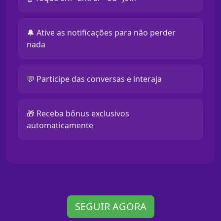
🔔 Ative as notificações para não perder
nada
💬 Participe das conversas e interaja
🎁 Receba bônus exclusivos
automaticamente
SEGUIR AGORA