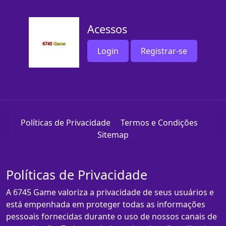
Acessos
Login
Registrar-se
Políticas de Privacidade
Termos e Condições
Sitemap
Políticas de Privacidade
A 6745 Game valoriza a privacidade de seus usuários e
está empenhada em proteger todas as informações
pessoais fornecidas durante o uso de nossos canais de