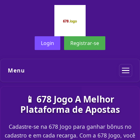
Login
Registrar-se
Menu
📱 678 Jogo A Melhor
Plataforma de Apostas
Cadastre-se na 678 Jogo para ganhar bônus no
cadastro e em cada recarga. Com a 678 Jogo, você