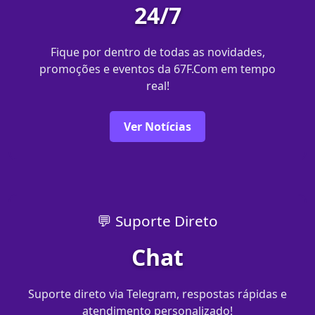
24/7
Fique por dentro de todas as novidades,
promoções e eventos da 67F.Com em tempo
real!
Ver Notícias
💬 Suporte Direto
Chat
Suporte direto via Telegram, respostas rápidas e
atendimento personalizado!