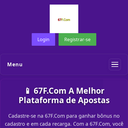
Login
Registrar-se
Menu
📱 67F.Com A Melhor
Plataforma de Apostas
Cadastre-se na 67F.Com para ganhar bônus no
cadastro e em cada recarga. Com a 67F.Com, você