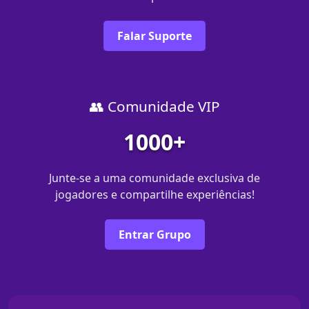
Falar Suporte
👥 Comunidade VIP
1000+
Junte-se a uma comunidade exclusiva de
jogadores e compartilhe experiências!
Entrar Grupo