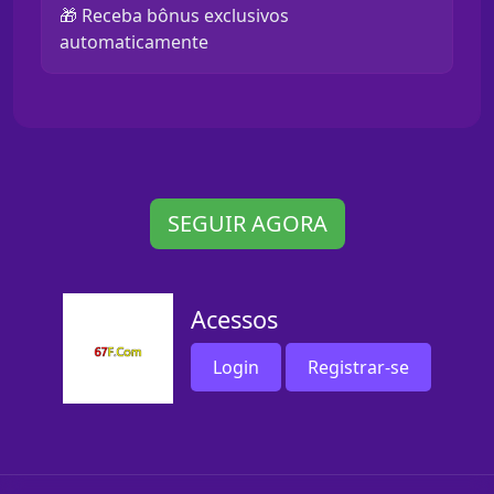
🎁 Receba bônus exclusivos
automaticamente
SEGUIR AGORA
Acessos
Login
Registrar-se