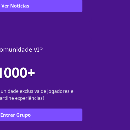
Ver Notícias
Comunidade VIP
1000+
unidade exclusiva de jogadores e
rtilhe experiências!
Entrar Grupo