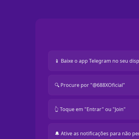
📱 Baixe o app Telegram no seu disp
🔍 Procure por "@688XOficial"
👆 Toque em "Entrar" ou "Join"
🔔 Ative as notificações para não p