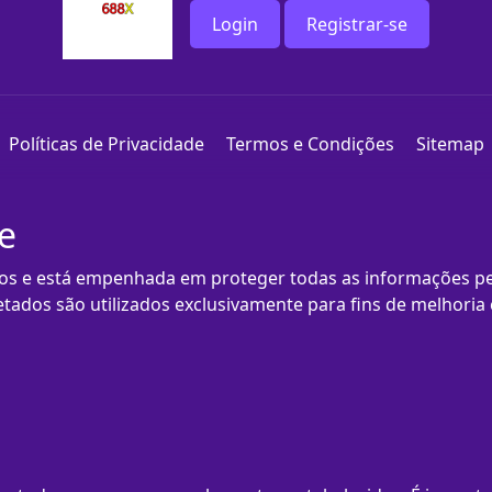
Login
Registrar-se
Políticas de Privacidade
Termos e Condições
Sitemap
de
rios e está empenhada em proteger todas as informações p
tados são utilizados exclusivamente para fins de melhoria