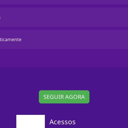
a
aticamente
SEGUIR AGORA
Acessos