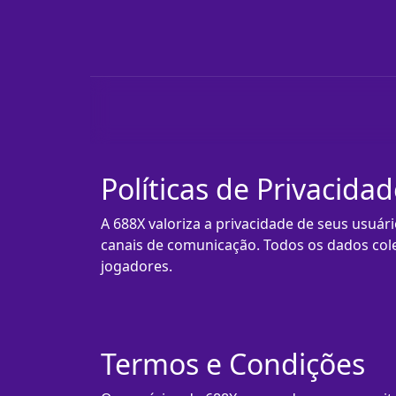
Políticas de Privacida
A 688X valoriza a privacidade de seus usuá
canais de comunicação. Todos os dados cole
jogadores.
Termos e Condições