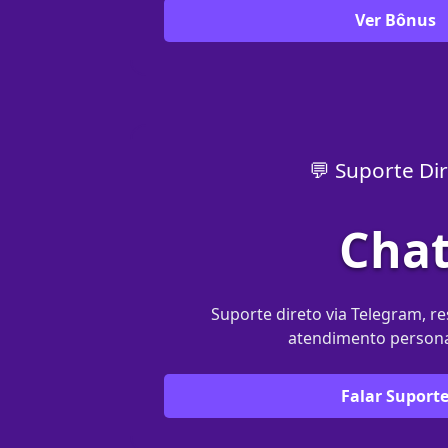
Ver Bônus
💬 Suporte Di
Cha
Suporte direto via Telegram, r
atendimento persona
Falar Suport