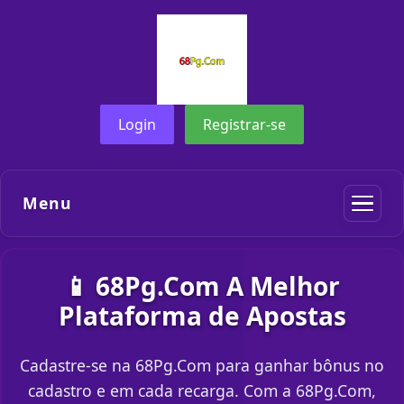
Login
Registrar-se
Menu
📱 68Pg.Com A Melhor
Plataforma de Apostas
Cadastre-se na 68Pg.Com para ganhar bônus no
cadastro e em cada recarga. Com a 68Pg.Com,