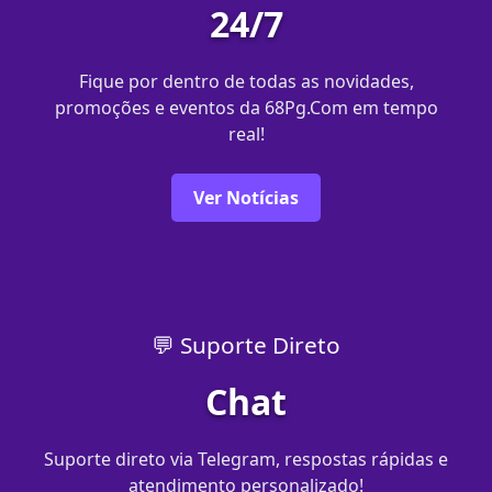
24/7
Fique por dentro de todas as novidades,
promoções e eventos da 68Pg.Com em tempo
real!
Ver Notícias
💬 Suporte Direto
Chat
Suporte direto via Telegram, respostas rápidas e
atendimento personalizado!