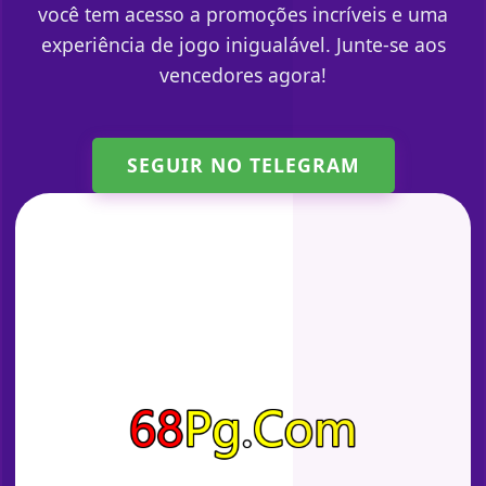
você tem acesso a promoções incríveis e uma
experiência de jogo inigualável. Junte-se aos
vencedores agora!
SEGUIR NO TELEGRAM