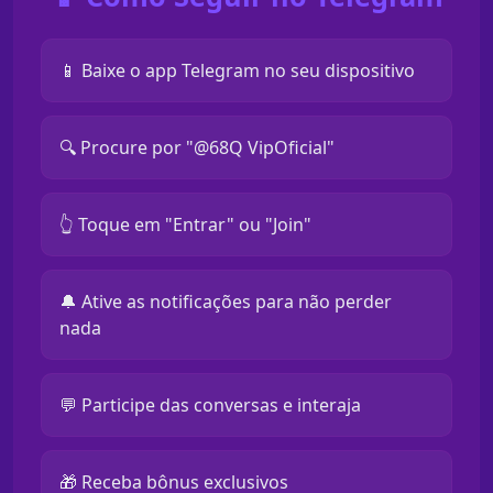
📱 Baixe o app Telegram no seu dispositivo
🔍 Procure por "@68Q VipOficial"
👆 Toque em "Entrar" ou "Join"
🔔 Ative as notificações para não perder
nada
💬 Participe das conversas e interaja
🎁 Receba bônus exclusivos