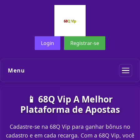
Login
Registrar-se
Menu
📱 68Q Vip A Melhor
Plataforma de Apostas
Cadastre-se na 68Q Vip para ganhar bônus no
cadastro e em cada recarga. Com a 68Q Vip, você