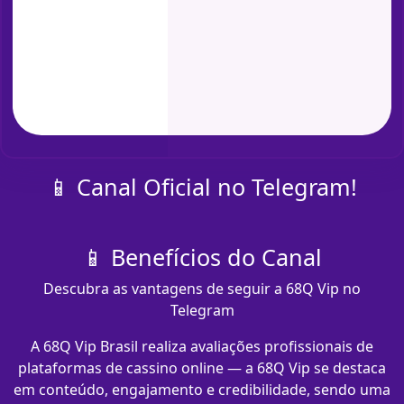
📱 Canal Oficial no Telegram!
📱 Benefícios do Canal
Descubra as vantagens de seguir a 68Q Vip no
Telegram
A 68Q Vip Brasil realiza avaliações profissionais de
plataformas de cassino online — a 68Q Vip se destaca
em conteúdo, engajamento e credibilidade, sendo uma