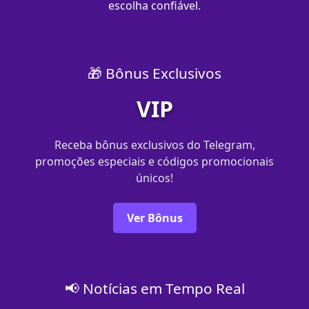
escolha confiável.
🎁 Bônus Exclusivos
VIP
Receba bônus exclusivos do Telegram,
promoções especiais e códigos promocionais
únicos!
Ver Bônus
📢 Notícias em Tempo Real