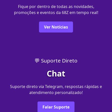
Fique por dentro de todas as novidades,
promoções e eventos da 68Z em tempo real!
Ver Notícias
💬 Suporte Direto
Chat
Suporte direto via Telegram, respostas rápidas e
atendimento personalizado!
Falar Suporte