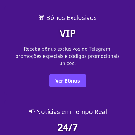
🎁 Bônus Exclusivos
VIP
Receba bônus exclusivos do Telegram,
promoções especiais e códigos promocionais
únicos!
Ver Bônus
📢 Notícias em Tempo Real
24/7