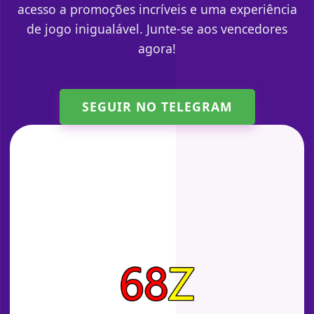
acesso a promoções incríveis e uma experiência
de jogo inigualável. Junte-se aos vencedores
agora!
SEGUIR NO TELEGRAM