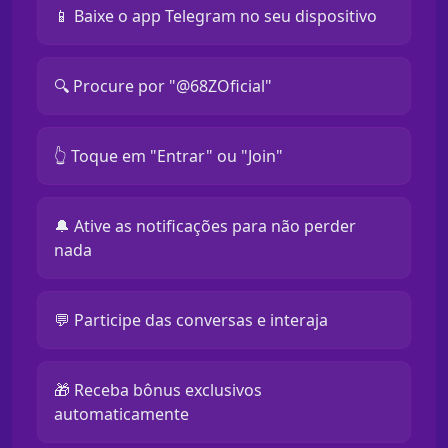
📱 Baixe o app Telegram no seu dispositivo
🔍 Procure por "@68ZOficial"
👆 Toque em "Entrar" ou "Join"
🔔 Ative as notificações para não perder
nada
💬 Participe das conversas e interaja
🎁 Receba bônus exclusivos
automaticamente