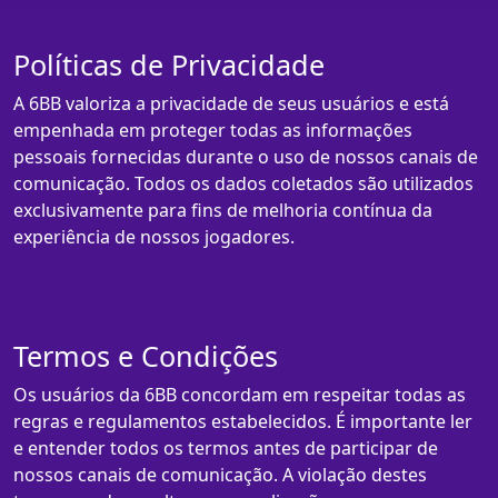
Políticas de Privacidade
A 6BB valoriza a privacidade de seus usuários e está
empenhada em proteger todas as informações
pessoais fornecidas durante o uso de nossos canais de
comunicação. Todos os dados coletados são utilizados
exclusivamente para fins de melhoria contínua da
experiência de nossos jogadores.
Termos e Condições
Os usuários da 6BB concordam em respeitar todas as
regras e regulamentos estabelecidos. É importante ler
e entender todos os termos antes de participar de
nossos canais de comunicação. A violação destes