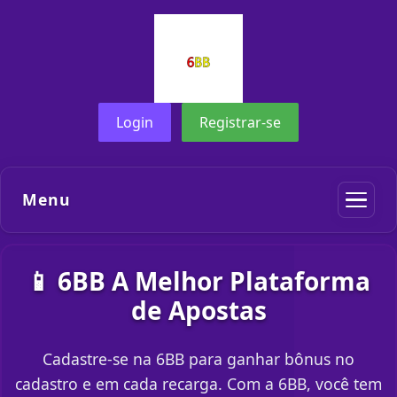
Login
Registrar-se
Menu
📱 6BB A Melhor Plataforma
de Apostas
Cadastre-se na 6BB para ganhar bônus no
cadastro e em cada recarga. Com a 6BB, você tem