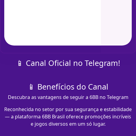
📱 Canal Oficial no Telegram!
📱 Benefícios do Canal
Descubra as vantagens de seguir a 6BB no Telegram
Reconhecida no setor por sua segurança e estabilidade
— a plataforma 6BB Brasil oferece promoções incríveis
e jogos diversos em um só lugar.