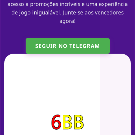
acesso a promoções incríveis e uma experiência
de jogo inigualável. Junte-se aos vencedores
agora!
SEGUIR NO TELEGRAM