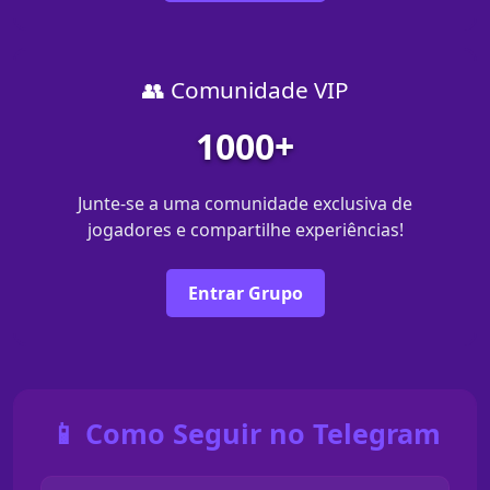
👥 Comunidade VIP
1000+
Junte-se a uma comunidade exclusiva de
jogadores e compartilhe experiências!
Entrar Grupo
📱 Como Seguir no Telegram