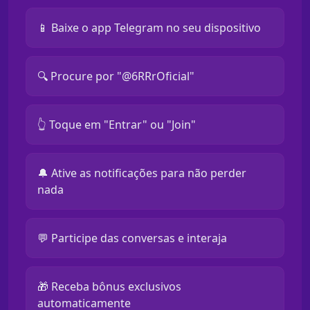
📱 Baixe o app Telegram no seu dispositivo
🔍 Procure por "@6RRrOficial"
👆 Toque em "Entrar" ou "Join"
🔔 Ative as notificações para não perder
nada
💬 Participe das conversas e interaja
🎁 Receba bônus exclusivos
automaticamente