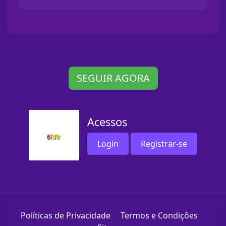
SEGUIR AGORA
Acessos
Login
Registrar-se
Políticas de Privacidade
Termos e Condições