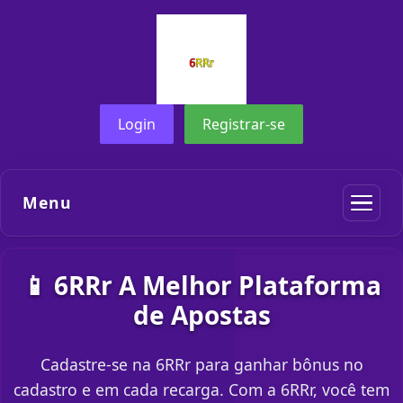
Login
Registrar-se
Menu
📱 6RRr A Melhor Plataforma
de Apostas
Cadastre-se na 6RRr para ganhar bônus no
cadastro e em cada recarga. Com a 6RRr, você tem