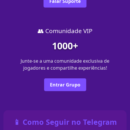
Falar Suporte
👥 Comunidade VIP
1000+
Junte-se a uma comunidade exclusiva de
jogadores e compartilhe experiências!
Entrar Grupo
📱 Como Seguir no Telegram