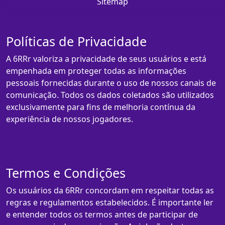
Sitemap
Políticas de Privacidade
A 6RRr valoriza a privacidade de seus usuários e está
empenhada em proteger todas as informações
pessoais fornecidas durante o uso de nossos canais de
comunicação. Todos os dados coletados são utilizados
exclusivamente para fins de melhoria contínua da
experiência de nossos jogadores.
Termos e Condições
Os usuários da 6RRr concordam em respeitar todas as
regras e regulamentos estabelecidos. É importante ler
e entender todos os termos antes de participar de