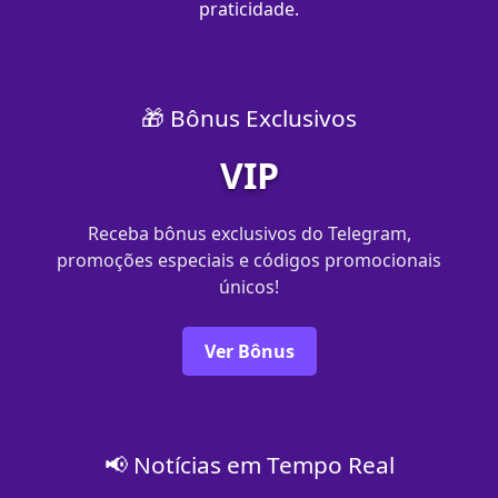
praticidade.
🎁 Bônus Exclusivos
VIP
Receba bônus exclusivos do Telegram,
promoções especiais e códigos promocionais
únicos!
Ver Bônus
📢 Notícias em Tempo Real