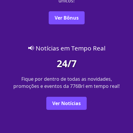
únicos!
Ver Bônus
📢 Notícias em Tempo Real
24/7
Fique por dentro de todas as novidades,
promoções e eventos da 776Brl em tempo real!
Ver Notícias