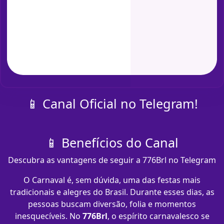
📱 Canal Oficial no Telegram!
📱 Benefícios do Canal
Descubra as vantagens de seguir a 776Brl no Telegram
O Carnaval é, sem dúvida, uma das festas mais
tradicionais e alegres do Brasil. Durante esses dias, as
pessoas buscam diversão, folia e momentos
inesquecíveis. No
776Brl
, o espírito carnavalesco se