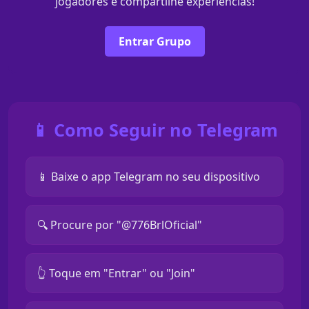
jogadores e compartilhe experiências!
Entrar Grupo
📱 Como Seguir no Telegram
📱 Baixe o app Telegram no seu dispositivo
🔍 Procure por "@776BrlOficial"
👆 Toque em "Entrar" ou "Join"