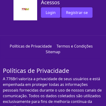
Acessos
Login
Registrar-se
Políticas de Privacidade
Termos e Condições
Sitemap
Políticas de Privacidade
A 776Brl valoriza a privacidade de seus usuários e está
empenhada em proteger todas as informações
pessoais fornecidas durante o uso de nossos canais de
comunicação. Todos os dados coletados são utilizados
exclusivamente para fins de melhoria contínua da