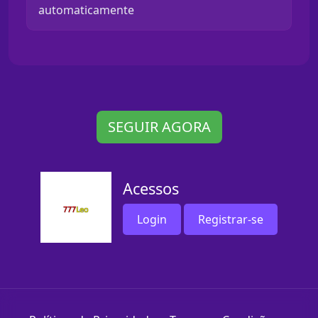
automaticamente
SEGUIR AGORA
Acessos
Login
Registrar-se