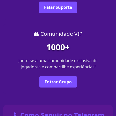
Falar Suporte
👥 Comunidade VIP
1000+
Junte-se a uma comunidade exclusiva de
jogadores e compartilhe experiências!
Entrar Grupo
📱 Como Seguir no Telegram