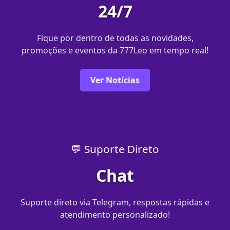
24/7
Fique por dentro de todas as novidades,
promoções e eventos da 777Leo em tempo real!
Ver Notícias
💬 Suporte Direto
Chat
Suporte direto via Telegram, respostas rápidas e
atendimento personalizado!