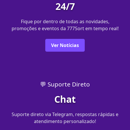
24/7
Fique por dentro de todas as novidades,
promoções e eventos da 777Sort em tempo real!
Ver Notícias
💬 Suporte Direto
Chat
Suporte direto via Telegram, respostas rápidas e
atendimento personalizado!