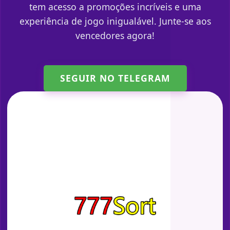
tem acesso a promoções incríveis e uma
experiência de jogo inigualável. Junte-se aos
vencedores agora!
SEGUIR NO TELEGRAM