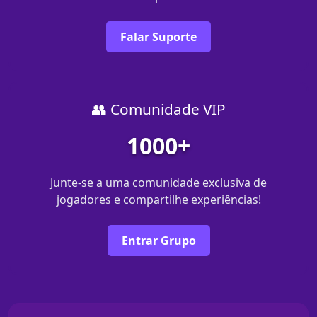
Falar Suporte
👥 Comunidade VIP
1000+
Junte-se a uma comunidade exclusiva de
jogadores e compartilhe experiências!
Entrar Grupo