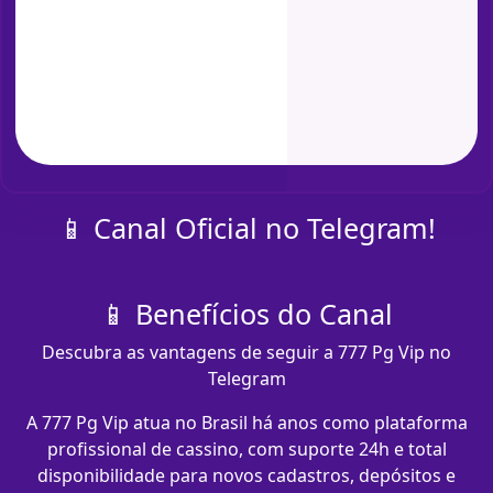
📱 Canal Oficial no Telegram!
📱 Benefícios do Canal
Descubra as vantagens de seguir a 777 Pg Vip no
Telegram
A 777 Pg Vip atua no Brasil há anos como plataforma
profissional de cassino, com suporte 24h e total
disponibilidade para novos cadastros, depósitos e