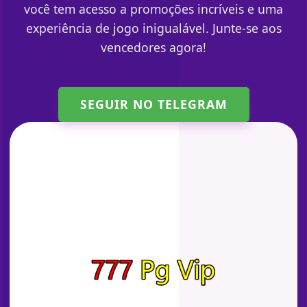
você tem acesso a promoções incríveis e uma
experiência de jogo inigualável. Junte-se aos
vencedores agora!
SEGUIR NO TELEGRAM