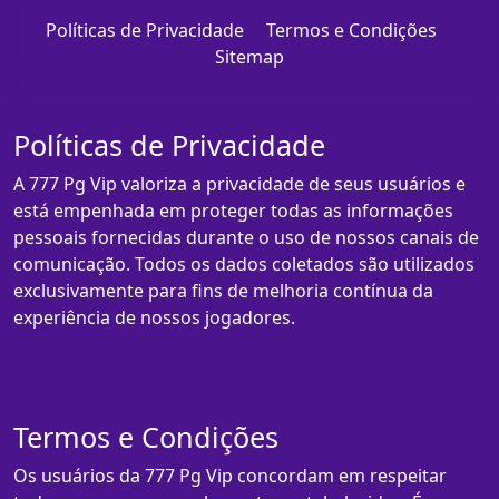
Políticas de Privacidade
Termos e Condições
Sitemap
Políticas de Privacidade
A 777 Pg Vip valoriza a privacidade de seus usuários e
está empenhada em proteger todas as informações
pessoais fornecidas durante o uso de nossos canais de
comunicação. Todos os dados coletados são utilizados
exclusivamente para fins de melhoria contínua da
experiência de nossos jogadores.
Termos e Condições
Os usuários da 777 Pg Vip concordam em respeitar