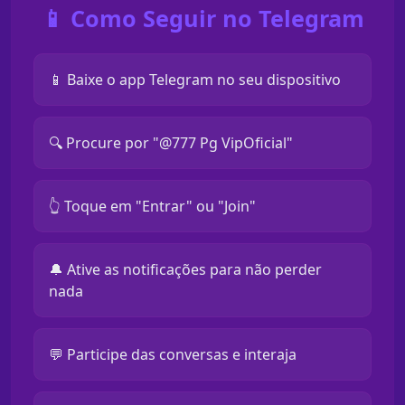
📱 Como Seguir no Telegram
📱 Baixe o app Telegram no seu dispositivo
🔍 Procure por "@777 Pg VipOficial"
👆 Toque em "Entrar" ou "Join"
🔔 Ative as notificações para não perder
nada
💬 Participe das conversas e interaja