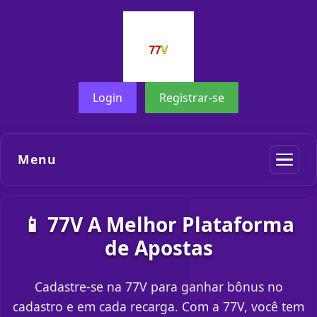
Login
Registrar-se
Menu
📱 77V A Melhor Plataforma
de Apostas
Cadastre-se na 77V para ganhar bônus no
cadastro e em cada recarga. Com a 77V, você tem