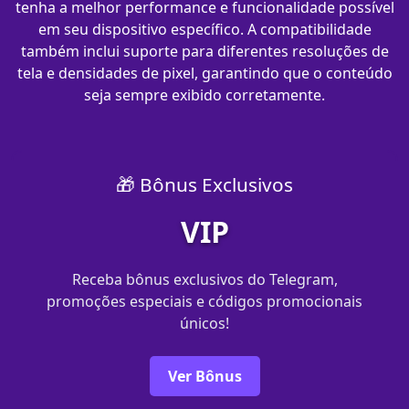
tenha a melhor performance e funcionalidade possível
em seu dispositivo específico. A compatibilidade
também inclui suporte para diferentes resoluções de
tela e densidades de pixel, garantindo que o conteúdo
seja sempre exibido corretamente.
🎁 Bônus Exclusivos
VIP
Receba bônus exclusivos do Telegram,
promoções especiais e códigos promocionais
únicos!
Ver Bônus