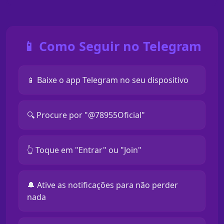
📱 Como Seguir no Telegram
📱 Baixe o app Telegram no seu dispositivo
🔍 Procure por "@78955Oficial"
👆 Toque em "Entrar" ou "Join"
🔔 Ative as notificações para não perder
nada