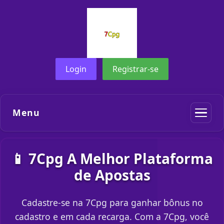
Login
Registrar-se
Menu
📱 7Cpg A Melhor Plataforma
de Apostas
Cadastre-se na 7Cpg para ganhar bônus no
cadastro e em cada recarga. Com a 7Cpg, você