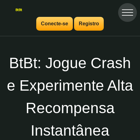
Conecte-se
Registro
BtBt: Jogue Crash
e Experimente Alta
Recompensa
Instantânea