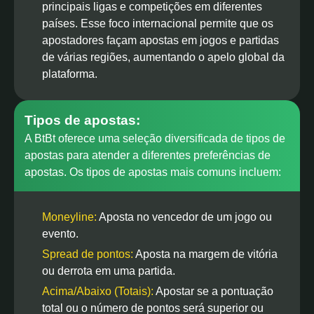
principais ligas e competições em diferentes
países. Esse foco internacional permite que os
apostadores façam apostas em jogos e partidas
de várias regiões, aumentando o apelo global da
plataforma.
Tipos de apostas:
A BtBt oferece uma seleção diversificada de tipos de
apostas para atender a diferentes preferências de
apostas. Os tipos de apostas mais comuns incluem:
Moneyline:
Aposta no vencedor de um jogo ou
evento.
Spread de pontos:
Aposta na margem de vitória
ou derrota em uma partida.
Acima/Abaixo (Totais):
Apostar se a pontuação
total ou o número de pontos será superior ou